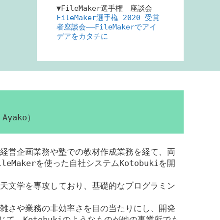
▼FileMaker選手権 座談会
FileMaker選手権 2020 受賞
者座談会――FileMakerでアイ
デアをカタチに
Ayako）
経営企画業務や塾での教材作成業務を経て、両
eMakerを使った自社システムKotobukiを開
天文学を専攻しており、基礎的なプログラミン
雑さや業務の非効率さを目の当たりにし、開発
じて、Kotobukiのようなものが他の事業所でも