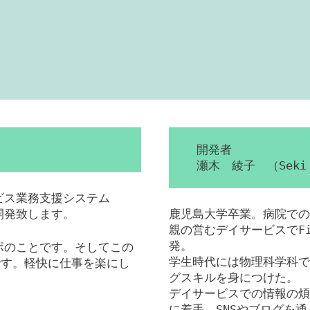
開発者
瀬木 綾子 （Seki 
ービス業務支援システム
を開発致します。
鹿児島大学卒業。病院での
親の営むデイサービスでFil
発。
ンポのことです。そしてこの
学生時代には物理科学科で
です。軽快に仕事を楽にし
グスキルを身につけた。
デイサービスでの情報の煩
に着手。SNSやブログを通