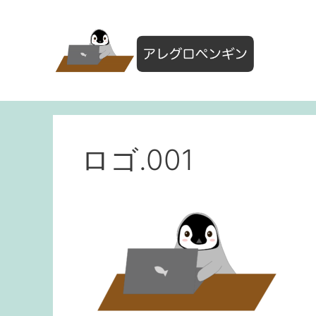
コ
ン
テ
ン
ツ
へ
ス
キ
ッ
ロゴ.001
プ