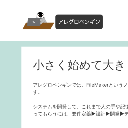
コ
ン
テ
ン
ツ
へ
ス
キ
ッ
小さく始めて大き
プ
アレグロペンギンでは、FileMakerと
す。
システムを開発して、これまで人の手や記
ってもらうには、要件定義▶︎設計▶︎開発▶