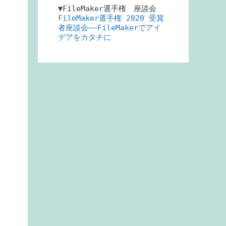
▼FileMaker選手権 座談会
FileMaker選手権 2020 受賞
者座談会――FileMakerでアイ
シ
デアをカタチに
つ
者
。