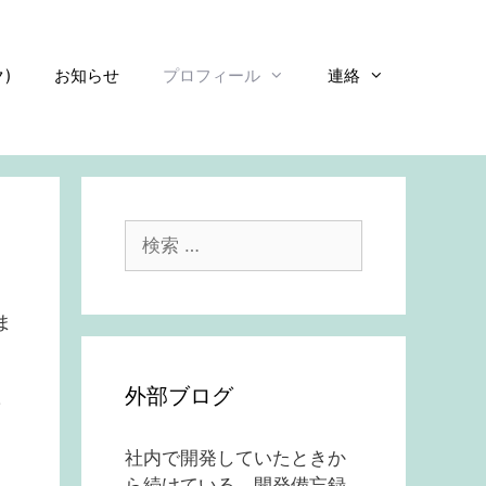
)
お知らせ
プロフィール
連絡
検
索:
ま
外部ブログ
や
社内で開発していたときか
ら続けている、開発備忘録