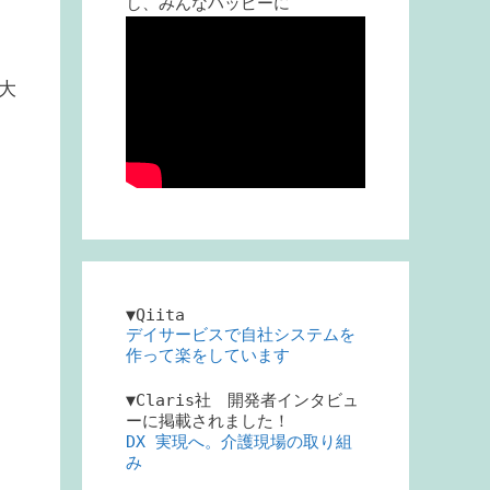
し、みんなハッピーに
用
大
な
▼Qiita
デイサービスで自社システムを
作って楽をしています
き
▼Claris社 開発者インタビュ
ーに掲載されました！
DX 実現へ。介護現場の取り組
み
ー