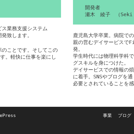
開発者
瀬木 綾子 （Seki 
ービス業務支援システム
を開発致します。
鹿児島大学卒業。病院での
親の営むデイサービスでFil
発。
ンポのことです。そしてこの
学生時代には物理科学科で
です。軽快に仕事を楽にし
グスキルを身につけた。
デイサービスでの情報の煩
に着手。SNSやブログを通
必要とされていることを感
ePress
事業
ブログ