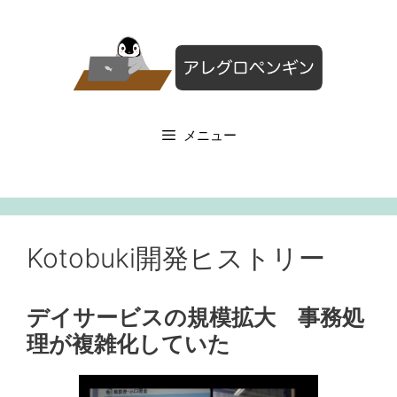
コ
ン
テ
ン
ツ
へ
メニュー
ス
キ
ッ
プ
Kotobuki開発ヒストリー
デイサービスの規模拡大 事務処
理が複雑化していた