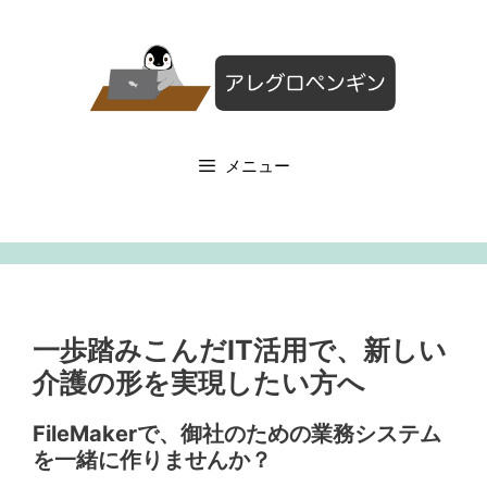
コ
ン
テ
ン
ツ
へ
メニュー
ス
キ
ッ
プ
一歩踏みこんだIT活用で、新しい
介護の形を実現したい方へ
FileMakerで、御社のための業務システム
を一緒に作りませんか？