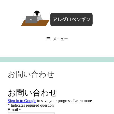
コ
ン
テ
ン
ツ
へ
メニュー
ス
キ
ッ
プ
お問い合わせ