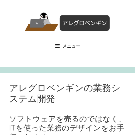
コ
ン
テ
ン
ツ
へ
メニュー
ス
キ
ッ
プ
アレグロペンギンの業務シ
ステム開発
ソフトウェアを売るのではなく、
ITを使った業務のデザインをお手