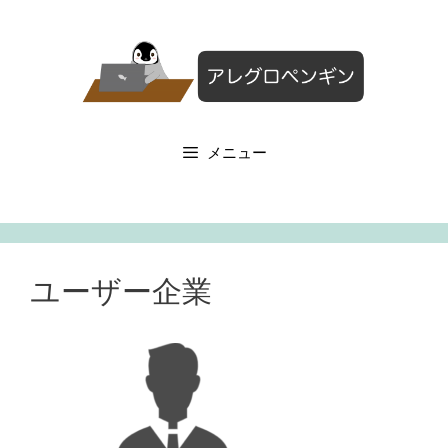
コ
ン
テ
ン
ツ
へ
メニュー
ス
キ
ッ
プ
ユーザー企業