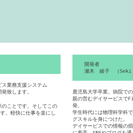
開発者
瀬木 綾子 （Seki 
ービス業務支援システム
を開発致します。
鹿児島大学卒業。病院での
親の営むデイサービスでFil
発。
ンポのことです。そしてこの
学生時代には物理科学科で
です。軽快に仕事を楽にし
グスキルを身につけた。
デイサービスでの情報の煩
に着手。SNSやブログを通