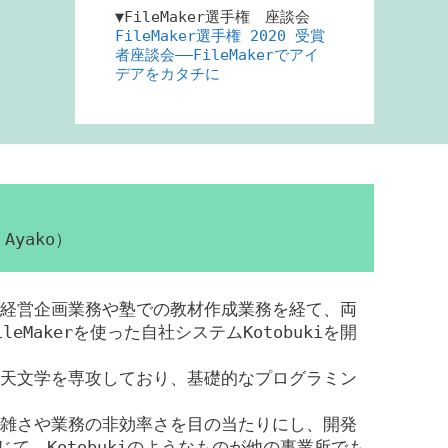
▼FileMaker選手権 座談会
FileMaker選手権 2020 受賞
者座談会――FileMakerでアイ
デアをカタチに
Ayako）
経営企画業務や塾での教材作成業務を経て、両
eMakerを使った自社システムKotobukiを開
天文学を専攻しており、基礎的なプログラミン
雑さや業務の非効率さを目の当たりにし、開発
じて、Kotobukiのようなものが他の事業所でも