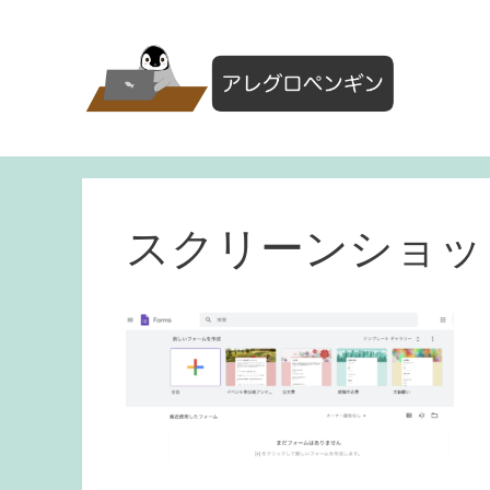
コ
ン
テ
ン
ツ
へ
ス
キ
ッ
スクリーンショット 20
プ