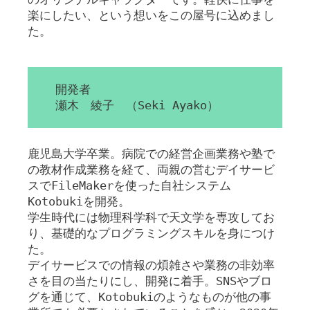
楽にしたい、という想いをこの屋号に込めまし
た。
開発者
瀬木 綾子 （Seki Ayako）
鹿児島大学卒業。病院での経営企画業務や塾で
の教材作成業務を経て、両親の営むデイサービ
スでFileMakerを使った自社システム
Kotobukiを開発。
学生時代には物理科学科で天文学を専攻してお
り、基礎的なプログラミングスキルを身につけ
た。
デイサービスでの情報の煩雑さや業務の非効率
さを目の当たりにし、開発に着手。SNSやブロ
グを通じて、Kotobukiのようなものが他の事