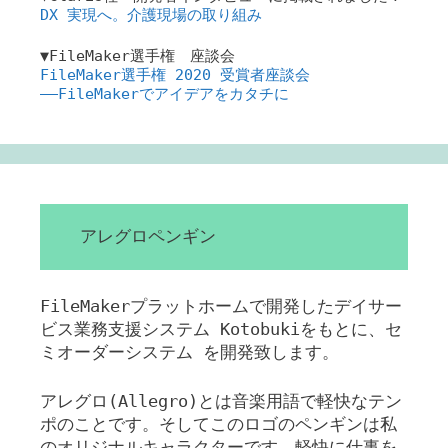
DX 実現へ。介護現場の取り組み
▼FileMaker選手権 座談会
FileMaker選手権 2020 受賞者座談会
――FileMakerでアイデアをカタチに
アレグロペンギン
FileMakerプラットホームで開発したデイサー
ビス業務支援システム Kotobukiをもとに、セ
ミオーダーシステム を開発致します。
アレグロ(Allegro)とは音楽用語で軽快なテン
ポのことです。そしてこのロゴのペンギンは私
のオリジナルキャラクターです。軽快に仕事を