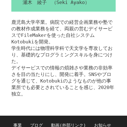
瀬木 綾子 （Seki Ayako）
鹿児島大学卒業。病院での経営企画業務や塾で
の教材作成業務を経て、両親の営むデイサービ
スでFileMakerを使った自社システム
Kotobukiを開発。
学生時代には物理科学科で天文学を専攻してお
り、基礎的なプログラミングスキルを身につけ
た。
デイサービスでの情報の煩雑さや業務の非効率
さを目の当たりにし、開発に着手。SNSやブロ
グを通じて、Kotobukiのようなものが他の事
業所でも必要とされていることを感じ、2020年
独立。
事業
ブログ
動画(外部リンク)
お知らせ