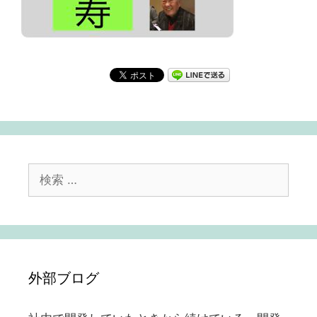
検
索:
外部ブログ