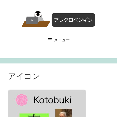
コ
ン
テ
ン
ツ
へ
メニュー
ス
キ
ッ
プ
アイコン