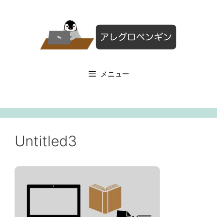
コ
ン
テ
ン
ツ
へ
メニュー
ス
キ
ッ
プ
Untitled3