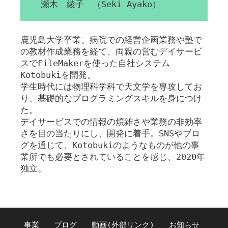
瀬木 綾子 （Seki Ayako）
鹿児島大学卒業。病院での経営企画業務や塾で
の教材作成業務を経て、両親の営むデイサービ
スでFileMakerを使った自社システム
Kotobukiを開発。
学生時代には物理科学科で天文学を専攻してお
り、基礎的なプログラミングスキルを身につけ
た。
デイサービスでの情報の煩雑さや業務の非効率
さを目の当たりにし、開発に着手。SNSやブロ
グを通じて、Kotobukiのようなものが他の事
業所でも必要とされていることを感じ、2020年
独立。
事業
ブログ
動画(外部リンク)
お知らせ