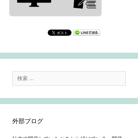
検
索:
外部ブログ