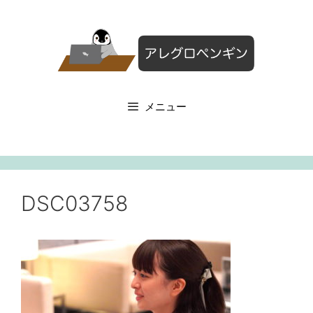
コ
ン
テ
ン
ツ
へ
メニュー
ス
キ
ッ
プ
DSC03758