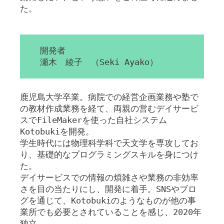
た。
開発者
瀬木 綾子 （Seki Ayako）
鹿児島大学卒業。病院での経営企画業務や塾で
の教材作成業務を経て、両親の営むデイサービ
スでFileMakerを使った自社システム
Kotobukiを開発。
学生時代には物理科学科で天文学を専攻してお
り、基礎的なプログラミングスキルを身につけ
た。
デイサービスでの情報の煩雑さや業務の非効率
さを目の当たりにし、開発に着手。SNSやブロ
グを通じて、Kotobukiのようなものが他の事
業所でも必要とされていることを感じ、2020年
独立。