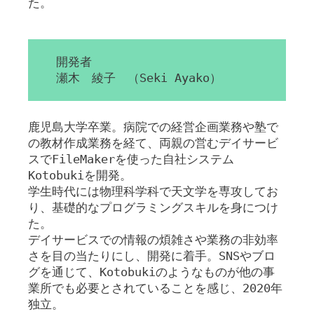
た。
開発者
瀬木 綾子 （Seki Ayako）
鹿児島大学卒業。病院での経営企画業務や塾で
の教材作成業務を経て、両親の営むデイサービ
スでFileMakerを使った自社システム
Kotobukiを開発。
学生時代には物理科学科で天文学を専攻してお
り、基礎的なプログラミングスキルを身につけ
た。
デイサービスでの情報の煩雑さや業務の非効率
さを目の当たりにし、開発に着手。SNSやブロ
グを通じて、Kotobukiのようなものが他の事
業所でも必要とされていることを感じ、2020年
独立。