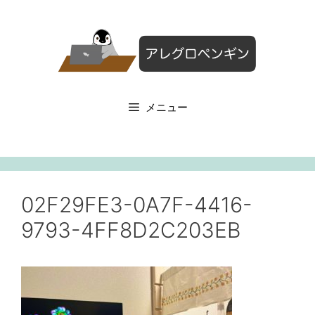
コ
ン
テ
ン
ツ
へ
メニュー
ス
キ
ッ
プ
02F29FE3-0A7F-4416-
9793-4FF8D2C203EB