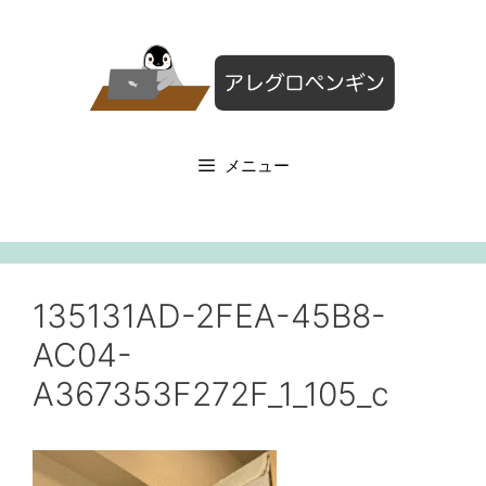
コ
ン
テ
ン
ツ
へ
メニュー
ス
キ
ッ
プ
135131AD-2FEA-45B8-
AC04-
A367353F272F_1_105_c