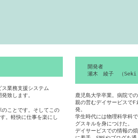
開発者
瀬木 綾子 （Seki 
ービス業務支援システム
を開発致します。
鹿児島大学卒業。病院での
親の営むデイサービスでFil
発。
ンポのことです。そしてこの
学生時代には物理科学科で
です。軽快に仕事を楽にし
グスキルを身につけた。
デイサービスでの情報の煩
に着手。SNSやブログを通