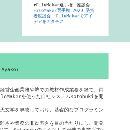
▼FileMaker選手権 座談会
FileMaker選手権 2020 受賞
者座談会――FileMakerでアイ
デアをカタチに
Ayako）
経営企画業務や塾での教材作成業務を経て、両
eMakerを使った自社システムKotobukiを開
天文学を専攻しており、基礎的なプログラミン
雑さや業務の非効率さを目の当たりにし、開発
じて、Kotobukiのようなものが他の事業所でも