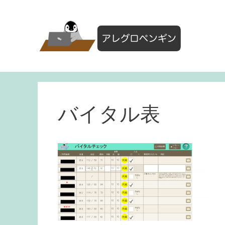
コ
ン
テ
ン
ツ
へ
ス
キ
ッ
バイタル表
プ