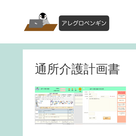
コ
ン
テ
ン
ツ
へ
ス
キ
ッ
通所介護計画書
プ