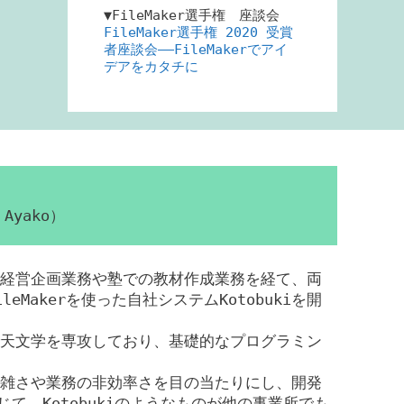
▼FileMaker選手権 座談会
FileMaker選手権 2020 受賞
者座談会――FileMakerでアイ
デアをカタチに
Ayako）
経営企画業務や塾での教材作成業務を経て、両
eMakerを使った自社システムKotobukiを開
天文学を専攻しており、基礎的なプログラミン
雑さや業務の非効率さを目の当たりにし、開発
じて、Kotobukiのようなものが他の事業所でも