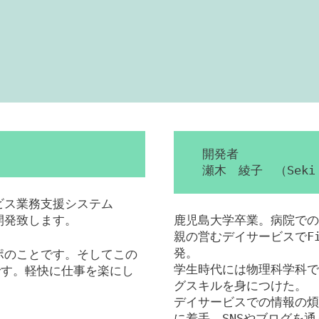
開発者
瀬木 綾子 （Seki 
ービス業務支援システム
を開発致します。
鹿児島大学卒業。病院での
親の営むデイサービスでFil
発。
ンポのことです。そしてこの
学生時代には物理科学科で
です。軽快に仕事を楽にし
グスキルを身につけた。
デイサービスでの情報の煩
に着手。SNSやブログを通