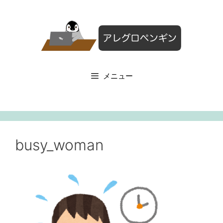
コ
ン
テ
ン
ツ
へ
メニュー
ス
キ
ッ
プ
busy_woman