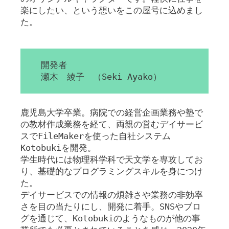
楽にしたい、という想いをこの屋号に込めまし
た。
開発者
瀬木 綾子 （Seki Ayako）
鹿児島大学卒業。病院での経営企画業務や塾で
の教材作成業務を経て、両親の営むデイサービ
スでFileMakerを使った自社システム
Kotobukiを開発。
学生時代には物理科学科で天文学を専攻してお
り、基礎的なプログラミングスキルを身につけ
た。
デイサービスでの情報の煩雑さや業務の非効率
さを目の当たりにし、開発に着手。SNSやブロ
グを通じて、Kotobukiのようなものが他の事