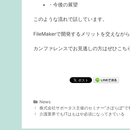
・今後の展望
このような流れで話しています。
FileMakerで開発するメリットを交えな
カンファレンスでお見逃しの方はぜひこち
カ
News
投
テ
株式会社サポータス主催のセミナー”さぽらぼ”で
稿
ゴ
介護業界でもITはもはや必須になってきている
ナ
リ
ビ
ー