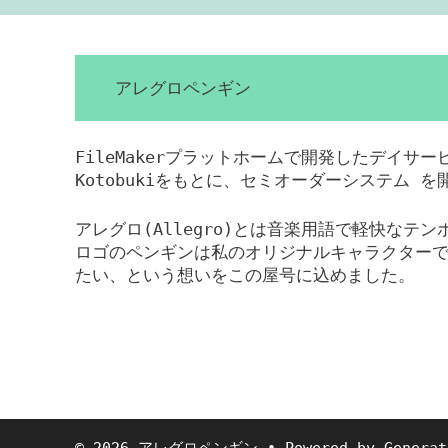
ゲ
ー
シ
ョ
アレグロペンギン
ン
FileMakerプラットホームで開発したデイサ
Kotobukiをもとに、セミオーダーシステム 
アレグロ(Allegro)とは音楽用語で軽快なテ
ロゴのペンギンは私のオリジナルキャラクター
たい、という想いをこの屋号に込めました。
© 2026 アレグロペンギン
• Powered by
Generat