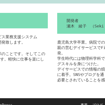
開発者
瀬木 綾子 （Seki 
ービス業務支援システム
を開発致します。
鹿児島大学卒業。病院での
親の営むデイサービスでFil
発。
ンポのことです。そしてこの
学生時代には物理科学科で
です。軽快に仕事を楽にし
グスキルを身につけた。
デイサービスでの情報の煩
に着手。SNSやブログを通
必要とされていることを感
ePress
事業
ブログ