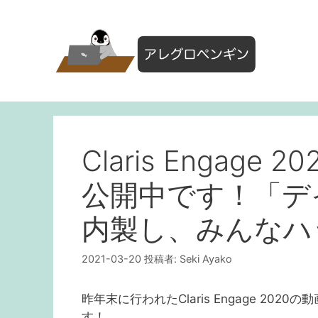
コ
ン
テ
ン
ツ
へ
ス
キ
ッ
Claris Engage
プ
公開中です！「デ
内製し、みんなハ
2021-03-20
投稿者:
Seki Ayako
昨年末に行われたClaris Engage 2020
す！