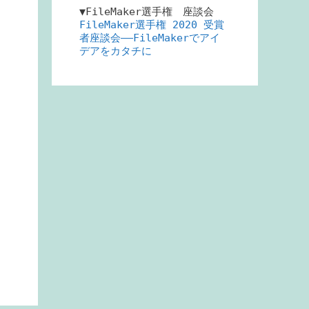
▼FileMaker選手権 座談会
FileMaker選手権 2020 受賞
者座談会――FileMakerでアイ
デアをカタチに