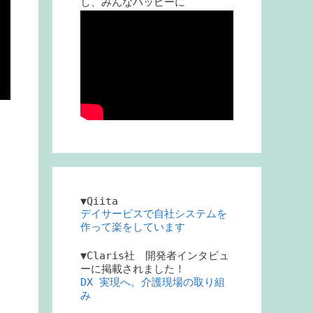
し、みんなハッピーに
▼Qiita
デイサービスで自社システムを
作って楽をしています
▼Claris社 開発者インタビュ
ーに掲載されました！
DX 実現へ。介護現場の取り組
み