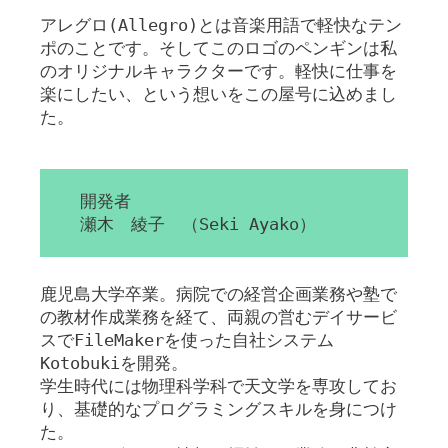
アレグロ(Allegro)とは音楽用語で軽快なテン
ポのことです。そしてこのロゴのペンギンは私
のオリジナルキャラクターです。軽快に仕事を
楽にしたい、という想いをこの屋号に込めまし
た。
開発者
瀬木 綾子 （Seki Ayako）
鹿児島大学卒業。病院での経営企画業務や塾で
の教材作成業務を経て、両親の営むデイサービ
スでFileMakerを使った自社システム
Kotobukiを開発。
学生時代には物理科学科で天文学を専攻してお
り、基礎的なプログラミングスキルを身につけ
た。