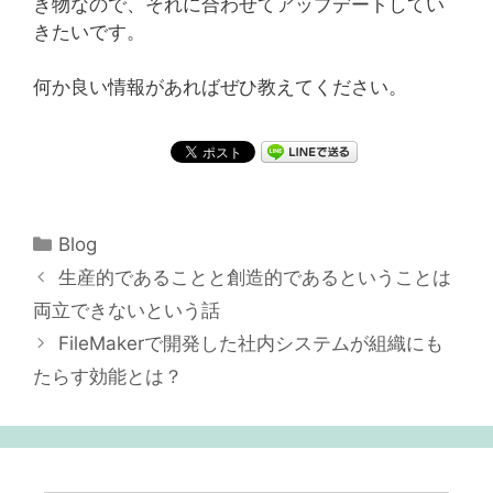
き物なので、それに合わせてアップデートしてい
きたいです。
何か良い情報があればぜひ教えてください。
カ
Blog
テ
投
生産的であることと創造的であるということは
ゴ
稿
両立できないという話
リ
ナ
FileMakerで開発した社内システムが組織にも
ー
ビ
たらす効能とは？
ゲ
ー
シ
ョ
ン