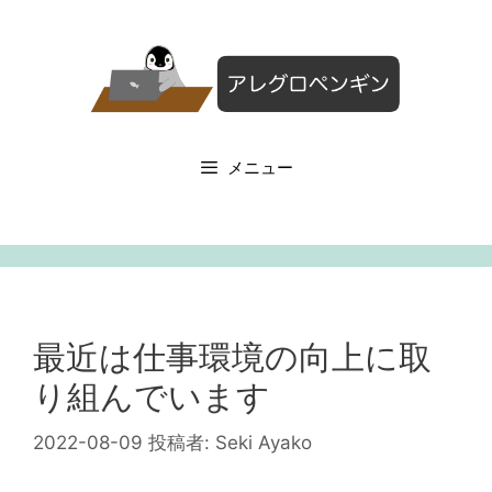
コ
ン
テ
ン
ツ
へ
メニュー
ス
キ
ッ
プ
最近は仕事環境の向上に取
り組んでいます
2022-08-09
投稿者:
Seki Ayako