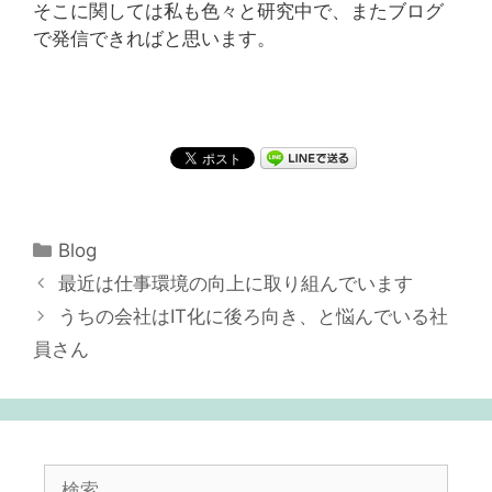
そこに関しては私も色々と研究中で、またブログ
で発信できればと思います。
カ
Blog
テ
投
最近は仕事環境の向上に取り組んでいます
ゴ
稿
うちの会社はIT化に後ろ向き、と悩んでいる社
リ
ナ
員さん
ー
ビ
ゲ
ー
シ
ョ
検