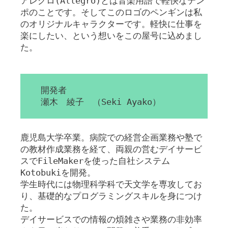
アレグロ(Allegro)とは音楽用語で軽快なテン
ポのことです。そしてこのロゴのペンギンは私
のオリジナルキャラクターです。軽快に仕事を
楽にしたい、という想いをこの屋号に込めまし
た。
開発者
瀬木 綾子 （Seki Ayako）
鹿児島大学卒業。病院での経営企画業務や塾で
の教材作成業務を経て、両親の営むデイサービ
スでFileMakerを使った自社システム
Kotobukiを開発。
学生時代には物理科学科で天文学を専攻してお
り、基礎的なプログラミングスキルを身につけ
た。
デイサービスでの情報の煩雑さや業務の非効率