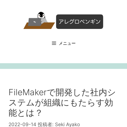
コ
ン
テ
ン
ツ
へ
メニュー
ス
キ
ッ
プ
FileMakerで開発した社内シ
ステムが組織にもたらす効
能とは？
2022-09-14
投稿者:
Seki Ayako