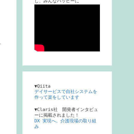
し、みんなハッピーに
シ
▼Qiita
デイサービスで自社システムを
作って楽をしています
▼Claris社 開発者インタビュ
ーに掲載されました！
DX 実現へ。介護現場の取り組
み