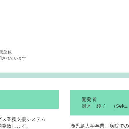
の職業観
公開されています
開発者
瀬木 綾子 （Seki 
ービス業務支援システム
を開発致します。
鹿児島大学卒業。病院での