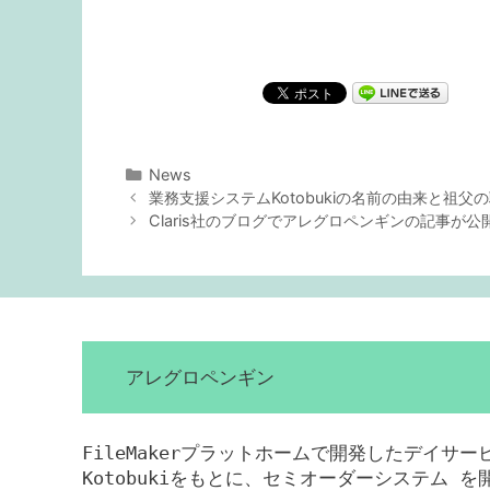
カ
News
投
テ
業務支援システムKotobukiの名前の由来と祖父
稿
ゴ
Claris社のブログでアレグロペンギンの記事が
ナ
リ
ビ
ー
ゲ
ー
シ
ョ
アレグロペンギン
ン
FileMakerプラットホームで開発したデイサ
Kotobukiをもとに、セミオーダーシステム 