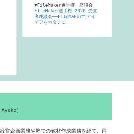
▼FileMaker選手権 座談会
FileMaker選手権 2020 受賞
者座談会――FileMakerでアイ
デアをカタチに
Ayako）
経営企画業務や塾での教材作成業務を経て、両