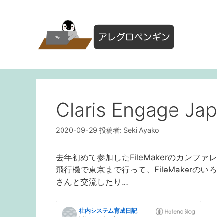
コ
ン
テ
ン
ツ
へ
ス
キ
ッ
Claris Engage
プ
2020-09-29
投稿者:
Seki Ayako
去年初めて参加したFileMakerのカンファ
飛行機で東京まで行って、FileMaker
さんと交流したり…