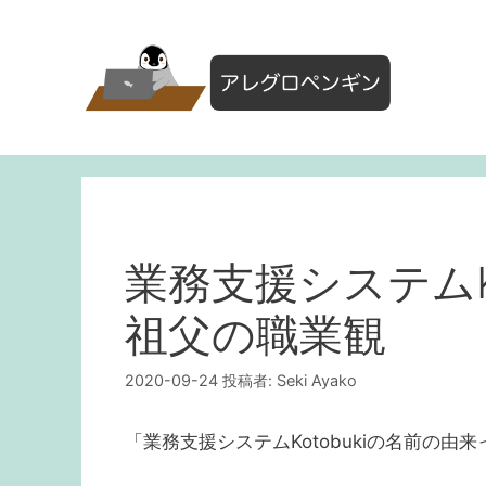
コ
ン
テ
ン
ツ
へ
ス
キ
ッ
プ
業務支援システムK
祖父の職業観
2020-09-24
投稿者:
Seki Ayako
「業務支援システムKotobukiの名前の由