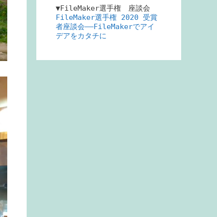
▼FileMaker選手権 座談会
FileMaker選手権 2020 受賞
者座談会――FileMakerでアイ
デアをカタチに